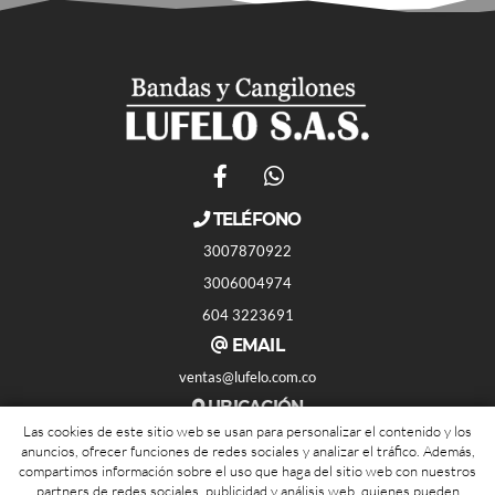
TELÉFONO
3007870922
3006004974
604 3223691
EMAIL
ventas@lufelo.com.co
UBICACIÓN
Las cookies de este sitio web se usan para personalizar el contenido y los
Cra 88b #4sur-140
anuncios, ofrecer funciones de redes sociales y analizar el tráfico. Además,
05001 Medellín, Antioquia
compartimos información sobre el uso que haga del sitio web con nuestros
partners de redes sociales, publicidad y análisis web, quienes pueden